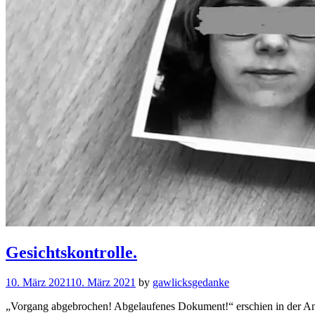
Gesichtskontrolle.
10. März 2021
10. März 2021
by
gawlicksgedanke
„Vorgang abgebrochen! Abgelaufenes Dokument!“ erschien in der Anz