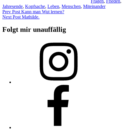
Fragen
,
Frieden
,
Jahresende
,
Kopfsache
,
Leben
,
Menschen
,
Miteinander
Beitragsnavigation
Previous
Prev Post
Kann man Wut lernen?
Post
Next
Next Post
Mathilde.
Post
Folgt mir unauffällig
Instagram
Facebook