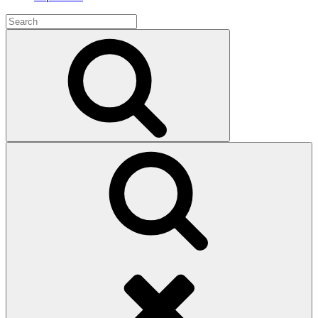
Search
for:
Search
Search