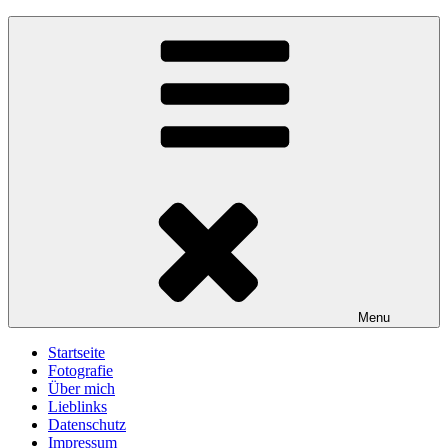
Skip
gawlicksgedanke
to
content
Menu
Startseite
Fotografie
Über mich
Lieblinks
Datenschutz
Impressum