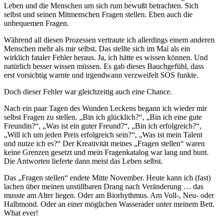
Leben und die Menschen um sich rum bewußt betrachten. Sich
selbst und seinen Mitmenschen Fragen stellen. Eben auch die
unbequemen Fragen.
Während all diesen Prozessen vertraute ich allerdings einem anderen
Menschen mehr als mir selbst. Das stellte sich im Mai als ein
wirklich fataler Fehler heraus. Ja, ich hätte es wissen können. Und
natürlich besser wissen müssen. Es gab dieses Bauchgefühl, dass
erst vorsichtig warnte und irgendwann verzweifelt SOS funkte.
Doch dieser Fehler war gleichzeitig auch eine Chance.
Nach ein paar Tagen des Wunden Leckens begann ich wieder mir
selbst Fragen zu stellen. „Bin ich glücklich?“, „Bin ich eine gute
Freundin?“, „Was ist ein guter Freund?“, „Bin ich erfolgreich?“,
„Will ich um jeden Preis erfolgreich sein?“, „Was ist mein Talent
und nutze ich es?“ Der Kreativität meines „Fragen stellen“ waren
keine Grenzen gesetzt und mein Fragenkatalog war lang und bunt.
Die Antworten lieferte dann meist das Leben selbst.
Das „Fragen stellen“ endete Mitte November. Heute kann ich (fast)
lachen über meinen unstillbaren Drang nach Veränderung … das
musste am Alter liegen. Oder am Biorhythmus. Am Voll-, Neu- oder
Halbmond. Oder an einer möglichen Wasserader unter meinem Bett.
What ever!