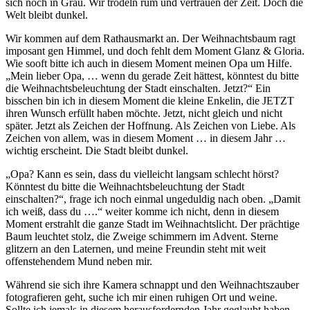
sich noch in Grau. Wir trödeln rum und vertrauen der Zeit. Doch die
Welt bleibt dunkel.
Wir kommen auf dem Rathausmarkt an. Der Weihnachtsbaum ragt
imposant gen Himmel, und doch fehlt dem Moment Glanz & Gloria.
Wie sooft bitte ich auch in diesem Moment meinen Opa um Hilfe.
„Mein lieber Opa, … wenn du gerade Zeit hättest, könntest du bitte
die Weihnachtsbeleuchtung der Stadt einschalten. Jetzt?“ Ein
bisschen bin ich in diesem Moment die kleine Enkelin, die JETZT
ihren Wunsch erfüllt haben möchte. Jetzt, nicht gleich und nicht
später. Jetzt als Zeichen der Hoffnung. Als Zeichen von Liebe. Als
Zeichen von allem, was in diesem Moment … in diesem Jahr …
wichtig erscheint. Die Stadt bleibt dunkel.
„Opa? Kann es sein, dass du vielleicht langsam schlecht hörst?
Könntest du bitte die Weihnachtsbeleuchtung der Stadt
einschalten?“, frage ich noch einmal ungeduldig nach oben. „Damit
ich weiß, dass du ….“ weiter komme ich nicht, denn in diesem
Moment erstrahlt die ganze Stadt im Weihnachtslicht. Der prächtige
Baum leuchtet stolz, die Zweige schimmern im Advent. Sterne
glitzern an den Laternen, und meine Freundin steht mit weit
offenstehendem Mund neben mir.
Während sie sich ihre Kamera schnappt und den Weihnachtszauber
fotografieren geht, suche ich mir einen ruhigen Ort und weine.
Sollte ich jemals in diesem herausfordernden Jahr geglaubt haben,