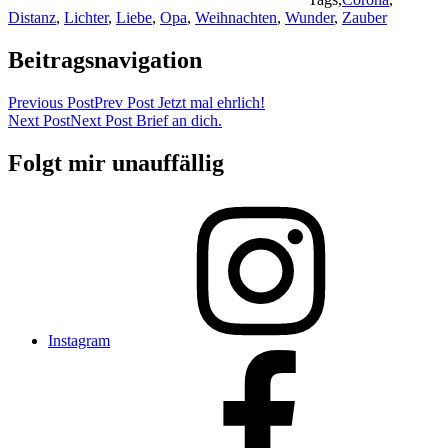
Distanz
,
Lichter
,
Liebe
,
Opa
,
Weihnachten
,
Wunder
,
Zauber
Beitragsnavigation
Previous Post
Prev Post
Jetzt mal ehrlich!
Next Post
Next Post
Brief an dich.
Folgt mir unauffällig
Instagram