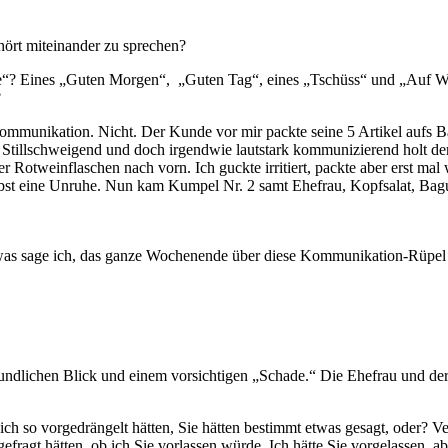
ört miteinander zu sprechen?
ke“? Eines „Guten Morgen“, „Guten Tag“, eines „Tschüss“ und „Auf W
?
Kommunikation. Nicht. Der Kunde vor mir packte seine 5 Artikel aufs 
Stillschweigend und doch irgendwie lautstark kommunizierend holt der
ier Rotweinflaschen nach vorn. Ich guckte irritiert, packte aber erst 
t eine Unruhe. Nun kam Kumpel Nr. 2 samt Ehefrau, Kopfsalat, Baguet
ch was sage ich, das ganze Wochenende über diese Kommunikation-Rüpel
undlichen Blick und einem vorsichtigen „Schade.“ Die Ehefrau und de
so vorgedrängelt hätten, Sie hätten bestimmt etwas gesagt, oder? Verst
h gefragt hätten, ob ich Sie vorlassen würde. Ich hätte Sie vorgelassen