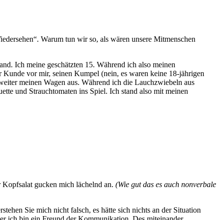
iedersehen“. Warum tun wir so, als wären unsere Mitmenschen
Band. Ich meine geschätzten 15. Während ich also meinen
 Kunde vor mir, seinen Kumpel (nein, es waren keine 18-jährigen
mal weiter meinen Wagen aus. Während ich die Lauchzwiebeln aus
te und Strauchtomaten ins Spiel. Ich stand also mit meinen
r Kopfsalat gucken mich lächelnd an.
(Wie gut das es auch nonverbale
ehen Sie mich nicht falsch, es hätte sich nichts an der Situation
, aber ich bin ein Freund der Kommunikation. Des miteinander