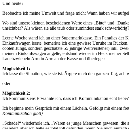
Und heute?
Beobachte ich meine Umwelt und frage mich: Wann haben wir aufgeh
Wo sind unsere kleinen bescheidenen Werte eines „Bitte“ und „Dan
unsichtbar? Als wären sie alle taub oder zumindest stark schwerhörig
Letzte Woche stand ich an einer Supermarktkasse. Ein Paradies der 
Einkaufswagen leerte, bemerkte ich eine gewisse Unruhe im Rücken. 
coolen Jungs, sondern geschätzte 55-jährige Weltversteher) inkl. zwe
meinem Einkaufswagen angelte, entstand wieder im Heck meiner Selbs
Lauchzwiebeln Arm in Arm an der Kasse und überlege.:
Möglichkeit 1:
Ich lasse die Situation, wie sie ist. Ärgere mich den ganzen Tag, a
oder
Möglichkeit 2:
Ich kommuniziere!Erwähnte ich, dass ich Kommunikation echt liebe?
Ich beginne mein Gespräch mit einem Lächeln. Gefolgt mit einem fre
Kommunikation gibt!)
„Schade!“ wiederhole ich. „Wären es junge Menschen gewesen, die sich 
geändert, aber ich hätte es total toll gefunden, wenn Sie mich einfac