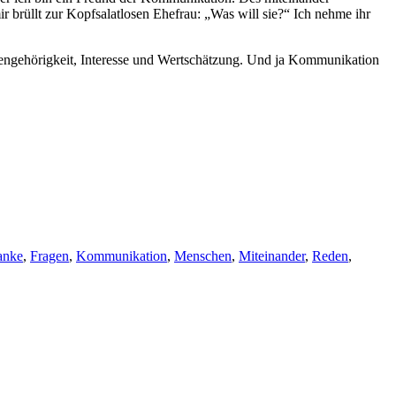
r brüllt zur Kopfsalatlosen Ehefrau: „Was will sie?“ Ich nehme ihr
ngehörigkeit, Interesse und Wertschätzung. Und ja Kommunikation
anke
,
Fragen
,
Kommunikation
,
Menschen
,
Miteinander
,
Reden
,