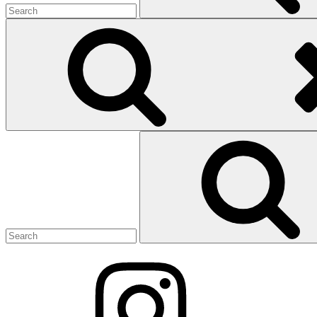
Search
for: