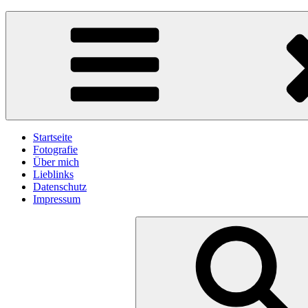
Skip
gawlicksgedanke
to
content
Startseite
Fotografie
Über mich
Lieblinks
Datenschutz
Impressum
Search
for: