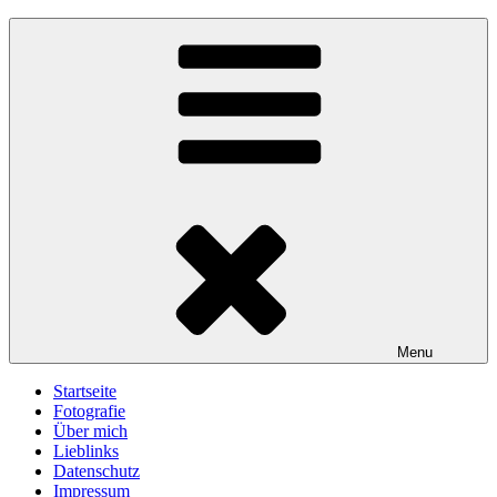
Skip
gawlicksgedanke
to
content
Menu
Startseite
Fotografie
Über mich
Lieblinks
Datenschutz
Impressum