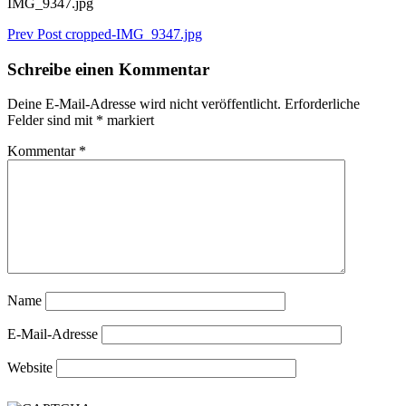
IMG_9347.jpg
Beitragsnavigation
Previous
Prev Post
cropped-IMG_9347.jpg
Post
Schreibe einen Kommentar
Deine E-Mail-Adresse wird nicht veröffentlicht.
Erforderliche
Felder sind mit
*
markiert
Kommentar
*
Name
E-Mail-Adresse
Website