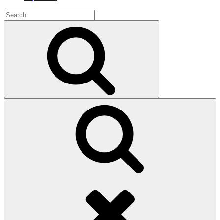
Search
for:
Search
Search