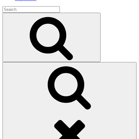
Search
for:
Search
Search