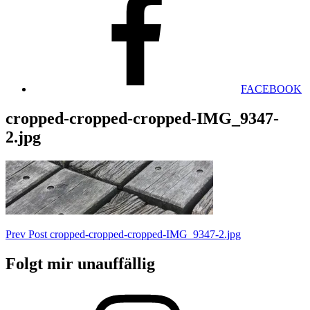
FACEBOOK
cropped-cropped-cropped-IMG_9347-
2.jpg
Beitragsnavigation
Previous
Prev Post
cropped-cropped-cropped-IMG_9347-2.jpg
Post
Folgt mir unauffällig
Instagram