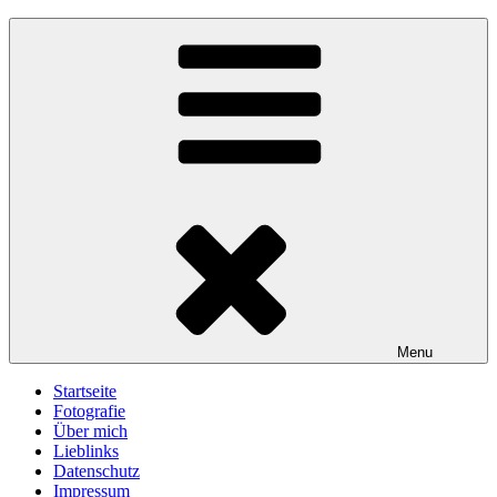
Skip
gawlicksgedanke
to
content
Menu
Startseite
Fotografie
Über mich
Lieblinks
Datenschutz
Impressum