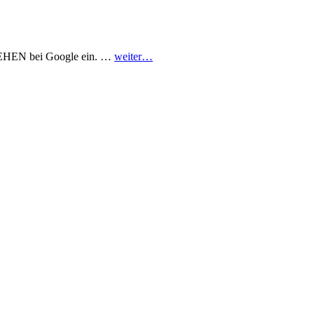
Fernsehen!
RNSEHEN bei Google ein. …
weiter…