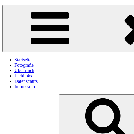
Skip
gawlicksgedanke
to
content
Startseite
Fotografie
Über mich
Lieblinks
Datenschutz
Impressum
Search
for: