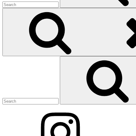
Search
for: