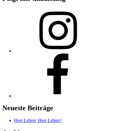
man
lernen.“
Instagram
Facebook
Neueste Beiträge
Herr Lehrer, Herr Lehrer!