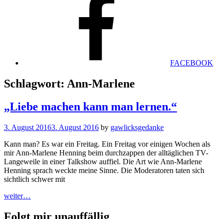
FACEBOOK
Schlagwort:
Ann-Marlene
„Liebe machen kann man lernen.“
3. August 2016
3. August 2016
by
gawlicksgedanke
Kann man? Es war ein Freitag. Ein Freitag vor einigen Wochen als
mir Ann-Marlene Henning beim durchzappen der alltäglichen TV-
Langeweile in einer Talkshow auffiel. Die Art wie Ann-Marlene
Henning sprach weckte meine Sinne. Die Moderatoren taten sich
sichtlich schwer mit
„Liebe
weiter…
machen
kann
Folgt mir unauffällig