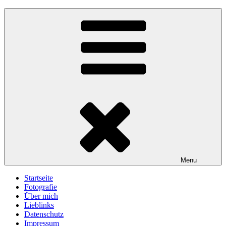
Skip
gawlicksgedanke
to
content
Menu
Startseite
Fotografie
Über mich
Lieblinks
Datenschutz
Impressum