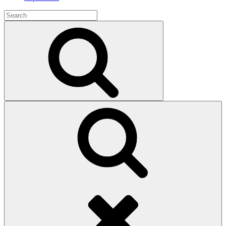
Search
for:
Search
Search